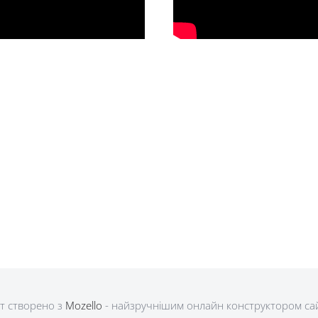
т створено з
Mozello
- найзручнішим онлайн конструктором сай