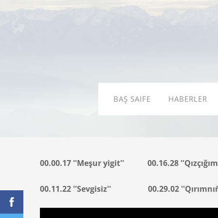
BAŞ SAIFE
HABERLER
00.00.17 ''Meşur yigit'' 00.16.28 ''Qızçığım'
00.11.22 ''Sevgisiz'' 00.29.02 ''Qırımnı