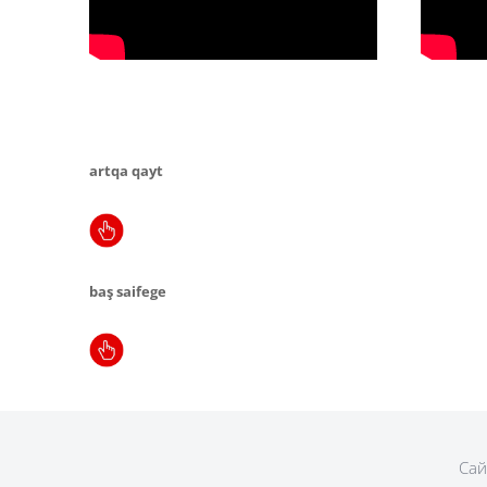
artqa qayt
baş saifege
Сай