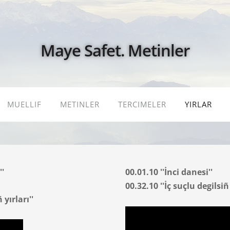
Maye Safet. Metinler
MUELLIF
METINLER
TERCIMELER
YIRLAR
'
00.01.10 ''İnci danesi''
00.32.10 ''İç suçlu degilsi
ñ
ñ yırları''