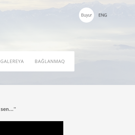
Buyur
ENG
GALEREYA
BAĞLANMAQ
 sen...''