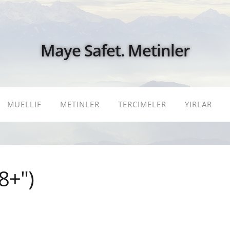
Maye Safet. Metinler
MUELLIF
METINLER
TERCIMELER
YIRLAR
8+")