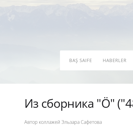
BAŞ SAIFE
HABERLER
Из сборника "Ö" ("4
Автор коллажей Эльзара Сафетова