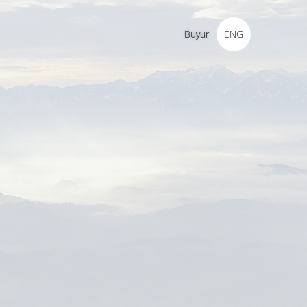
Buyur
ENG