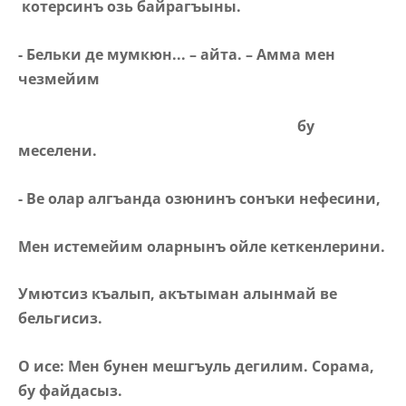
котерсинъ
озь байрагъыны.
- Бельки де мумкюн... – айта. – Амма мен
чезмейим
бу
меселени.
- Ве олар алгъанда озюнинъ сонъки нефесини,
Мен истемейим оларнынъ ойле кеткенлерини.
Умютсиз къалып, акътыман алынмай ве
бельгисиз.
О исе: Мен бунен мешгъуль дегилим. Сорама,
бу файдасыз.