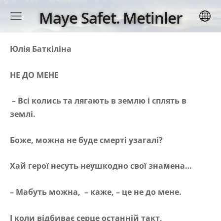
Maye Safet. Metinler
Юлія Баткіліна
НЕ ДО МЕНЕ
– Всі колись та лягають в землю і сплять в
землі.
Боже, можна не буде смерті узагалі?
Хай герої несуть неушкодно свої знамена…
– Мабуть можна, – каже, – це не до мене.
І коли відбиває серце останній такт,