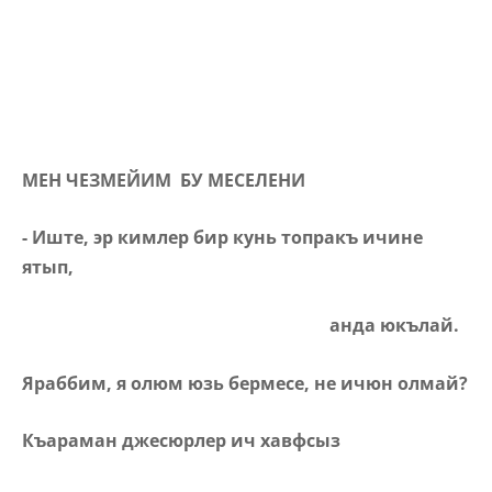
МЕН ЧЕЗМЕЙИМ БУ МЕСЕЛЕНИ
- Иште, эр кимлер бир кунь топракъ ичине
ятып,
анда юкълай.
Яраббим, я олюм юзь бермесе, не ичюн олмай?
Къараман джесюрлер ич хавфсыз