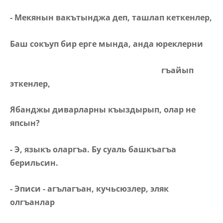
- Мекянын вакътынджа деп, ташлап кеткенлер,
Баш сокъуп бир ерге мында, анда юреклерни
гъайып
эткенлер,
Ябанджы диварларны къыздырып, олар не
япсын?
- Э, языкъ оларгъа. Бу суаль башкъагъа
берильсин.
- Эписи - агълагъан, кучьсюзлер, эляк
олгъанлар