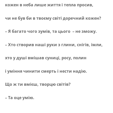
кожен в неба лише життя і тепла просив,
чи не був би в твоєму світі доречний кожен?
– Я багато чого зумів, та цього – не зможу.
– Хто створив наші руки з глини, снігів, імли,
хто у душі вмішав суниці, росу, полин
і уміння чинити смерть і нести надію.
Що ж ти вмієш, творцю світів?
– Та оце умію.