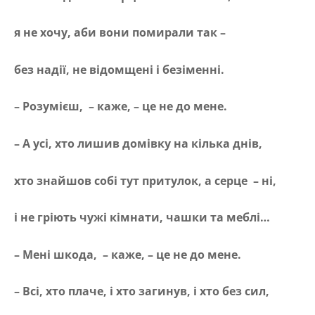
я не хочу, аби вони помирали так –
без надії, не відомщені і безіменні.
– Розумієш, – каже, – це не до мене.
– А усі, хто лишив домівку на кілька днів,
хто знайшов собі тут притулок, а серце – ні,
і не гріють чужі кімнати, чашки та меблі…
– Мені шкода, – каже, – це не до мене.
– Всі, хто плаче, і хто загинув, і хто без сил,