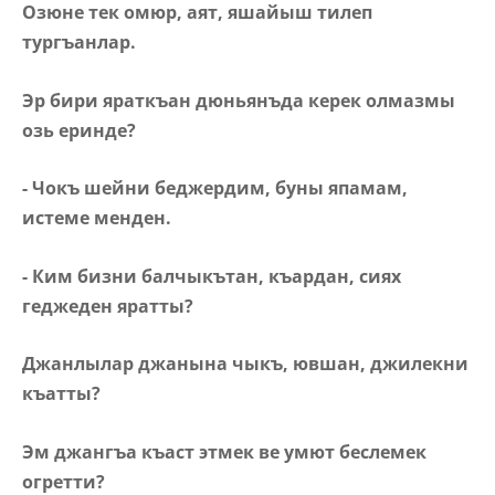
Озюне тек омюр, аят, яшайыш тилеп
тургъанлар.
Эр бири яраткъан дюньянъда керек олмазмы
озь еринде?
- Чокъ шейни беджердим, буны япамам,
истеме менден.
- Ким бизни балчыкътан, къардан, сиях
геджеден яратты?
Джанлылар джанына чыкъ, ювшан, джилекни
къатты?
Эм джангъа къаст этмек ве умют беслемек
огретти?