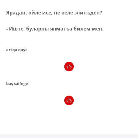
Ярадан, ойле исе, не келе элинъден?
- Иште, буларны япмагъа билем мен.
artqa qayt
baş saifege