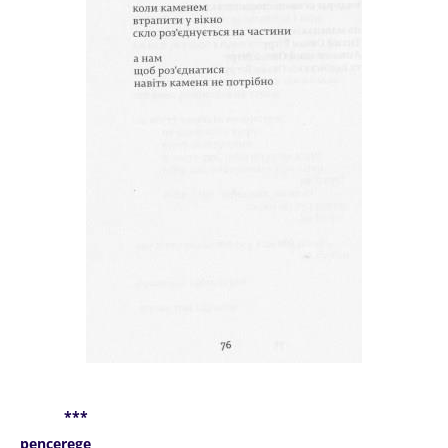
***
pencerege