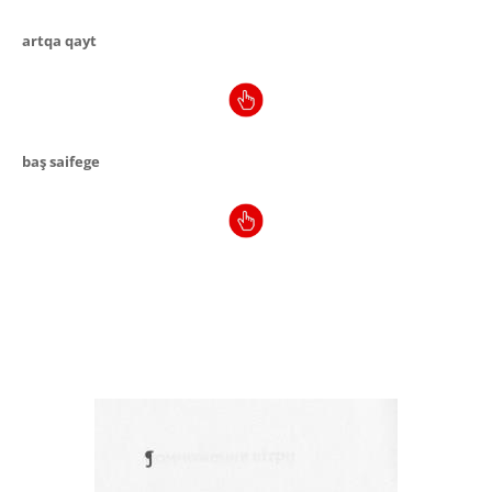
artqa qayt
baş saifege