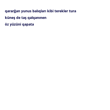
qararğan yunus balıqları kibi terekler tura
küneş de taş qalqanınen
öz yüzüni qapata