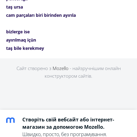
taş ursa
cam parçaları biri birinden ayırıla
bizlerge ise
ayırılmaq içün
taş bile kerekmey
Сайт створено з
Mozello
- найзручнішим онлайн
конструктором сайтів.
Створіть свій вебсайт або інтернет-
магазин за допомогою Mozello.
Швидко, просто, без програмування.