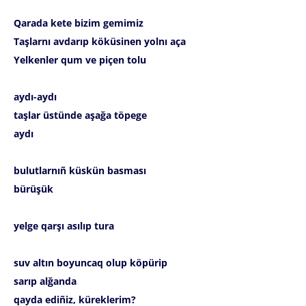
Qarada kete bizim gemimiz
Taşlarnı avdarıp köküsinen yolnı aça
Yelkenler qum ve piçen tolu
aydı-aydı
taşlar üstünde aşağa töpege
aydı
bulutlarnıñ küskün basması
bürüşük
yelge qarşı asılıp tura
suv altın boyuncaq olup köpürip
sarıp alğanda
qayda ediñiz, küreklerim?