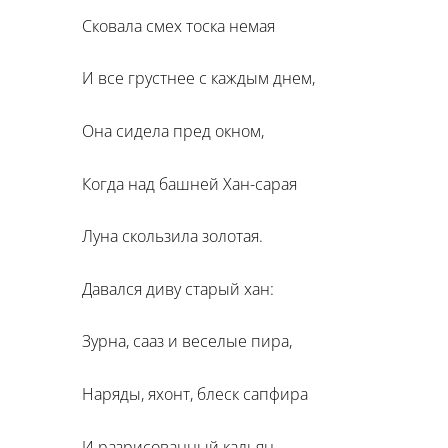
Сковала смех тоска немая
И все грустнее с каждым днем,
Она сидела пред окном,
Когда над башней Хан-сарая
Луна скользила золотая.
Давался диву старый хан:
Зурна, сааз и веселые пира,
Наряды, яхонт, блеск сапфира
И разрисованный кальян –