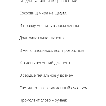
Он для султанши несравненной
Сокровищ мира не щадил.
И правду молвить взором леным
Дочь хана глянет на кого,
В миг становилось все прекрасным
Как день весенний для него.
В сердце печальное участием
Светил тот взор, зажженный счастьем.
Промолвит слово – ручеек