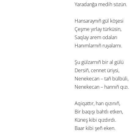
Yaradanğa medih sözün.
Hansaraynıñ gül köşesi
Çeşme yırlay türküsin,
Saqlay arem odaları
Hanımlarnıñ ruyalarnı.
Şu gülzarnıñ bir al gülü
Dersiñ, cennet üriysi,
Nenekecan – tañ bülbüli,
Nenekecan – hannıñ qızı.
Aqiqattır, han qızınıñ,
Bir baqışı bahtlı etken,
Küneş kibi qızdırdı.
Baar kibi şeñ eken.