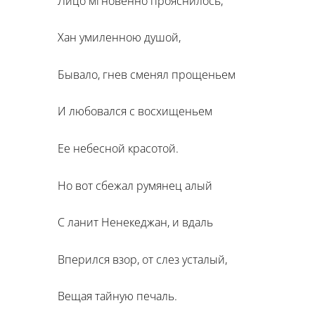
Лицо мгновенно прояснилось,
Хан умиленною душой,
Бывало, гнев сменял прощеньем
И любовался с восхищеньем
Ее небесной красотой.
Но вот сбежал румянец алый
С ланит Ненекеджан, и вдаль
Вперился взор, от слез усталый,
Вещая тайную печаль.