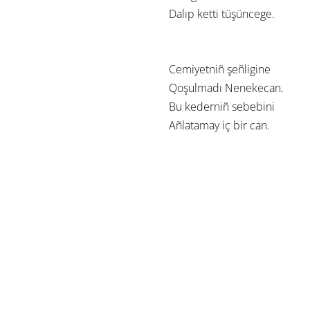
Dalıp ketti tüşüncege.
Cemiyetniñ şeñligine
Qoşulmadı Nenekecan.
Bu kederniñ sebebini
Añlatamay iç bir can.