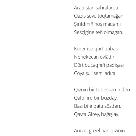
Arabistan sahralarda
Oazis suvu toqtamağan
Şırıldınıñ hoş maqamı
Sesçigine teñ olmağan.
Körer ise qart babası
Nenekecan evlâdını,
Dört bucaqnıñ padişası
Coya şu "sert" adını.
Qıznıñ bir tebessüminden
Qalbi ire bir buzday.
Bazı bile qattı sözden,
Qayta Girey, bağışlay.
Ancaq güzel han qızınıñ