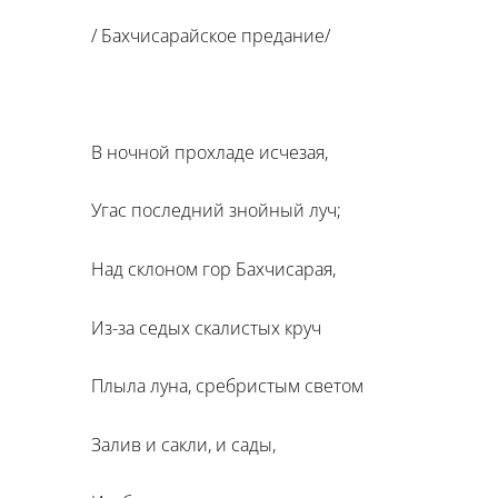
/ Бахчисарайское предание/
В ночной прохладе исчезая,
Угас последний знойный луч;
Над склоном гор Бахчисарая,
Из-за седых скалистых круч
Плыла луна, сребристым светом
Залив и сакли, и сады,