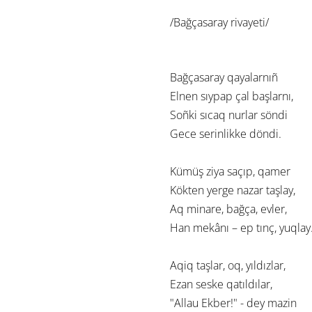
/
Bağçasaray rivayeti/
Bağçasaray qayalarnıñ
Elnen sıypap çal başlarnı,
Soñki sıcaq nurlar söndi
Gece serinlikke döndi.
Kümüş ziya saçıp, qamer
Kökten yerge nazar taşlay,
Aq minare, bağça, evler,
Han mekânı – ep tınç, yuqlay
Aqiq taşlar, oq, yıldızlar,
Ezan seske qatıldılar,
"Allau Ekber!" - dey mazin