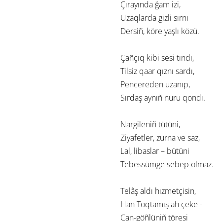
Çırayında ğam izi,
Uzaqlarda gizli sırnı
Dersiñ, köre yaşlı közü.
Çañçıq kibi sesi tındı,
Tilsiz qaar qıznı sardı,
Pencereden uzanıp,
Sırdaş aynıñ nuru qondı.
Nargileniñ tütüni,
Ziyafetler, zurna ve saz,
Lal, libaslar – bütüni
Tebessümge sebep olmaz.
Telâş aldı hızmetçisin,
Han Toqtamış ah çeke -
Can-göñlüniñ töresi