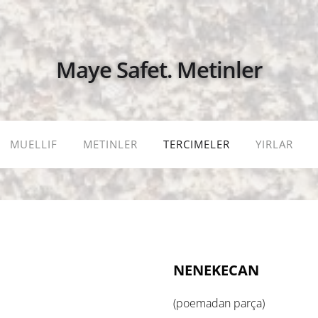
Maye Safet. Metinler
MUELLIF
METINLER
TERCIMELER
YIRLAR
NENEKECAN
(poemadan parça)