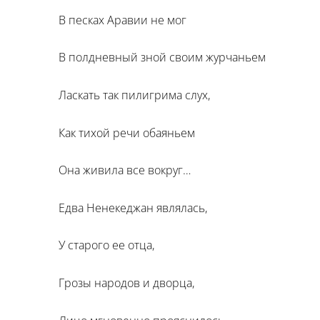
В песках Аравии не мог
В полдневный зной своим журчаньем
Ласкать так пилигрима слух,
Как тихой речи обаяньем
Она живила все вокруг…
Едва Ненекеджан являлась,
У старого ее отца,
Грозы народов и дворца,