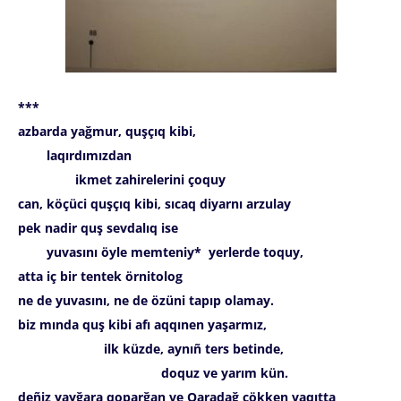
***
azbarda yağmur, quşçıq kibi,
laqırdımızdan
ikmet zahirelerini çoquy
can, köçüci quşçıq kibi, sıcaq diyarnı arzulay
pek nadir quş sevdalıq ise
yuvasını öyle memteniy* yerlerde toquy,
atta iç bir tentek örnitolog
ne de yuvasını, ne de özüni tapıp olamay.
biz mında quş kibi afı aqqınen yaşarmız,
ilk küzde, aynıñ ters betinde,
doquz ve yarım kün.
deñiz yayğara qoparğan ve Qaradağ çökken vaqıtta