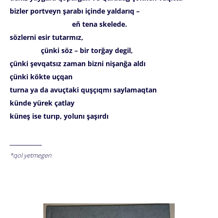
bizler portveyn şarabı içinde yaldarıq –
eñ tena skelede.
sözlerni esir tutarmız,
çünki söz – bir torğay degil,
çünki şevqatsız zaman bizni nişanğa aldı
çünki kökte uçqan
turna ya da avuçtaki quşçıqmı saylamaqtan
künde yürek çatlay
küneş ise turıp, yolunı şaşırdı
___________
*qol yetmegen