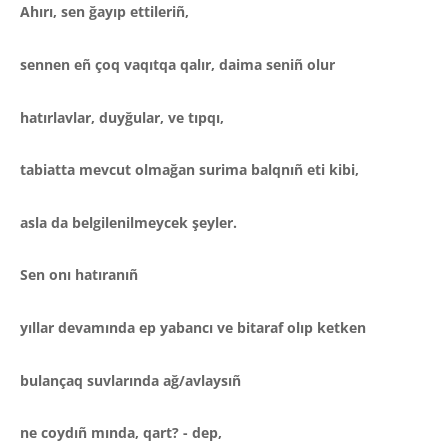
Ahırı, sen ğayıp ettileriñ,
sennen eñ çoq vaqıtqa qalır,
daima seniñ olur
hatırlavlar, duyğular, ve
tıpqı,
tabiatta mevcut olmağan surima balqnıñ eti kibi,
asla da belgilenilmeycek şeyler.
Sen onı hatıranıñ
yıllar devamında ep yabancı ve bitaraf olıp ketken
bulançaq suvlarında
ağ/avlaysıñ
ne coydıñ mında, qart? - dep,