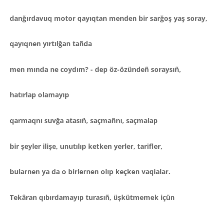
danğırdavuq motor qayıqtan
menden bir sarğoş yaş soray,
qayıqnen yırtılğan tañda
men mında ne coydım? - dep öz-özündeñ soraysıñ,
hatırlap olamayıp
qarmaqnı suvğa atasıñ, saçmañnı, saçmalap
bir şeyler ilişe, unutılıp ketken yerler, tarifler,
bularnen ya da o birlernen olıp keçken vaqialar.
Tekâran qıbırdamayıp turasıñ, üşkütmemek içün