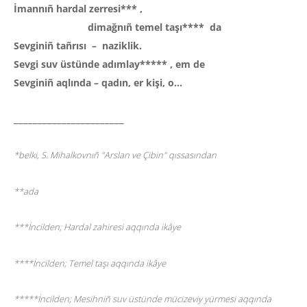
İmannıñ hardal zerresi*** ,
dimağnıñ temel taşı**** da
Sevginiñ tañrısı – naziklik.
Sevgi suv üstünde adımlay***** , em de
Sevginiñ aqlında – qadın, er kişi, o...
_______________________
*belki, S. Mihalkovnıñ "Arslan ve Çibin" qıssasında
n
**ada
***İncilden; Hardal zahiresi aqqında ikâye
****İncilden; Temel taşı aqqında ikâye
*****İncilden; Mesihniñ suv üstünde mücizeviy yürmesi aqqında