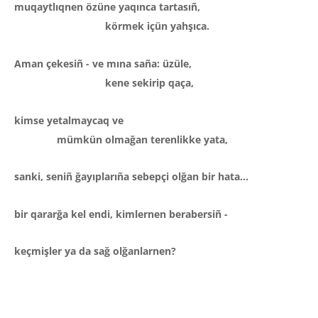
muqaytlıqnen özüne yaqınca tartasıñ,
körmek içün
yahşıca.
Aman çekesiñ - ve mına saña: üzüle,
kene sekirip qaça,
kimse yetalmaycaq ve
mümkün olmağan terenlikke yata,
sanki, seniñ ğayıplarıña sebepçi olğan bir hata...
bir qararğa kel endi, kimlernen berabersiñ -
keçmişler ya da sağ olğanlarnen?