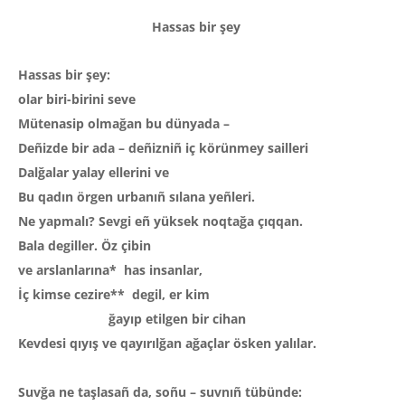
Hassas bir şey
Hassas bir şey:
olar biri-birini seve
Mütenasip olmağan bu dünyada –
Deñizde bir ada – deñizniñ iç körünmey sailleri
Dalğalar yalay ellerini ve
Bu qadın örgen urbanıñ sılana yeñleri.
Ne yapmalı? Sevgi eñ yüksek noqtağa çıqqan.
Bala degiller. Öz çibin
ve arslanlarına* has insanlar,
İç kimse cezire** degil, er kim
ğayıp etilgen bir cihan
Kevdesi qıyış ve qayırılğan ağaçlar ösken yalılar.
Suvğa ne taşlasañ da, soñu – suvnıñ tübünde: