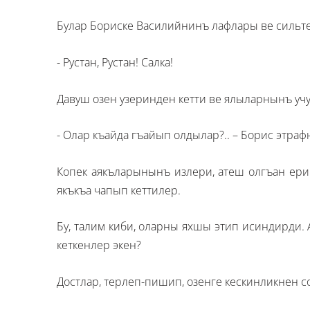
Булар Бориске Василийнинъ лафлары ве сильте
- Рустан, Рустан! Салка!
Давуш озен узеринден кетти ве ялыларнынъ уч
- Олар къайда гъайып олдылар?.. – Борис этраф
Копек аякъларынынъ излери, атеш олгъан ерин
якъкъа чапып кеттилер.
Бу, талим киби, оларны яхшы этип исиндирди. А
кеткенлер экен?
Достлар, терлеп-пишип, озенге кескинликнен с