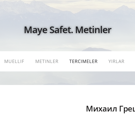
Maye Safet. Metinler
MUELLIF
METINLER
TERCIMELER
YIRLAR
Михаил Гре