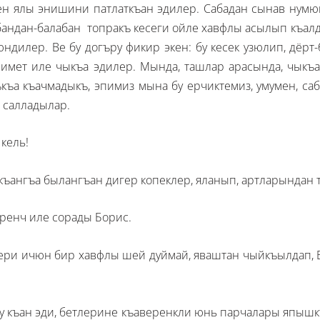
н ялы энишини патлаткъан эдилер. Сабадан сынав нумю
андан-балабан топракъ кесеги ойле хавфлы асылып къалд
илер. Ве бу догъру фикир экен: бу кесек узюлип, дёрт
нимет иле чыкъа эдилер. Мында, ташлар арасында, чык
ъкъа къачмадыкъ, эпимиз мына бу ерчиктемиз, умумен, са
 салладылар.
 кель!
къангъа былангъан дигер копеклер, яланып, артларындан
гренч иле сорады Борис.
лери ичюн бир хавфлы шей дуймай, яваштан чыйкъылдап,
у къан эди, бетлерине къаверенкли юнь парчалары япышкъ