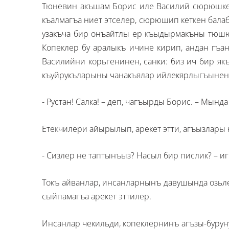
Тюневин акъшам Борис иле Василий сюрюшке
къалмагъа ниет этселер, сюрюшип кеткен балаб
узакъча бир онъайтлы ер къыдырмакъны тюшюнд
Копеклер бу аралыкъ ичине кирип, андан гъа
Василийни корьгенинен, санки: биз ич бир як
къуйрукъларыны чанакъялар ийлекярлыгъынен
- Рустан! Салка! – деп, чагъырды Борис. – Мында
Етекчилери айырылып, арекет этти, агъызлары 
- Сизлер не таптынъыз? Насыл бир пислик? – и
Токъ айванлар, инсанларнынъ давушында озь
сыйпамагъа арекет эттилер.
Инсанлар чекильди, копеклернинъ агъзы-бурун