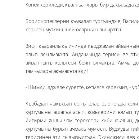
Копек кериледи, къалгъанлары бир дакъкъада а
Борис копеклерни къувалап тургъандже, Васил
корьген мутхиш шей оларны шашыртты.
Зифт къаранлыкъ ичинде къоджаман айваннынъ
олып асылмакъта. Анда-мында териси ве эти
айваннынъ кольгеси беян олмакъта. Амма д
тамчылары акъмакъта эди!
- Шимди, аджеле суретте, кетмеге керекмиз, - у
Къобадан чыкъкъан сонъ, олар озюне даа кели
хуртумыны ашагъа асып, козьлерини юмып тур
йигирми яшлы чам тереклери киби къалын, дёр
хуртумыны бурып ачмакъ мумкюн. Вуджуды тий
терисинен эти сыдырылгъан. Экинджиси дев ки