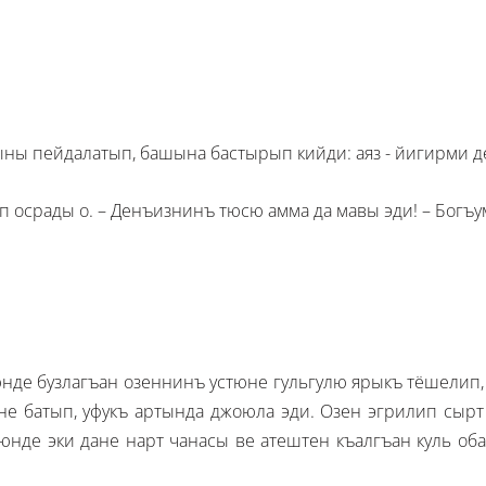
ны пейдалатып, башына бастырып кийди: аяз - йигирми д
еп осрады о. – Денъизнинъ тюсю амма да мавы эди! – Бог
нде бузлагъан озеннинъ устюне гульгулю ярыкъ тёшелип,
не батып, уфукъ артында джоюла эди. Озен эгрилип сырт
стюнде эки дане нарт чанасы ве атештен къалгъан куль 