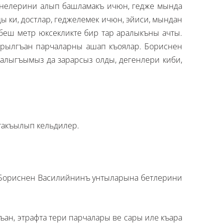
нелерини алып башламакъ ичюн, гедже мында
ы ки, достлар, геджелемек ичюн, эйиси, мындан
-беш метр юксекликте бир тар аралыкъны ачты.
ъарылгъан парчаларны ашап къоялар. Бориснен
балыгъымыз да зарарсыз олды, дегенлери киби,
 такъылып кельдилер.
 Бориснен Василийнинъ унтыларына бетлерини
ан, этрафта тери парчалары ве сары иле къара