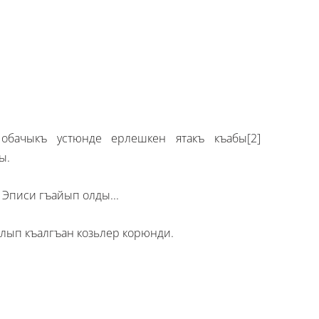
бачыкъ устюнде ерлешкен ятакъ къабы
[2]
ды.
 Эписи гъайып олды...
лып къалгъан козьлер корюнди.