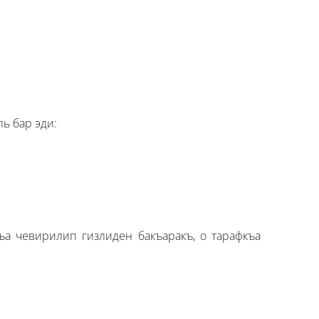
ль бар эди:
гъа чевирилип гизлиден бакъаракъ, о тарафкъа