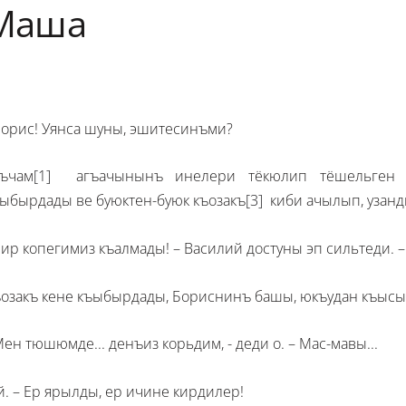
Маша
Борис! Уянса шуны, эшитесинъми?
къчам
[1]
агъачынынъ инелери тёкюлип тёшельген о
ыбырдады ве буюктен-буюк къозакъ
[3]
киби ачылып, узан
Бир копегимиз къалмады! – Василий достуны эп сильтеди. –
озакъ кене къыбырдады, Бориснинъ башы, юкъудан къысы
Мен тюшюмде... денъиз корьдим, - деди о. – Мас-мавы...
ий. – Ер ярылды, ер ичине кирдилер!