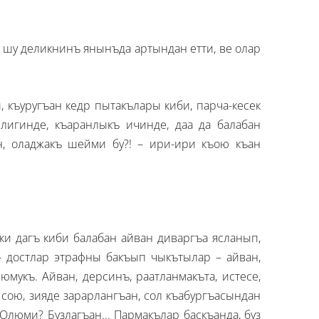
 шу деликнинъ янынъда артындан етти, ве олар
къуругъан кедр пытакълары киби, парча-кесек
лигинде, къаранлыкъ ичинде, даа да балабан
, оладжакъ шейми бу?! – ири-ири къою къан
ки дагъ киби балабан айван диваргъа ясланып,
- достлар этрафны бакъып чыкътылар – айван,
мукъ. Айван, дерсинъ, раатланмакъта, истесе,
ою, зияде зарарлангъан, сол къабургъасындан
люми? Бузлагъан... Пармакълар баскъанда, буз