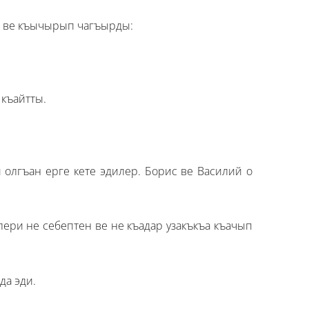
ы ве къычырып чагъырды:
къайтты.
 олгъан ерге кете эдилер. Борис ве Василий о
клери не себептен ве не къадар узакъкъа къачып
да эди.