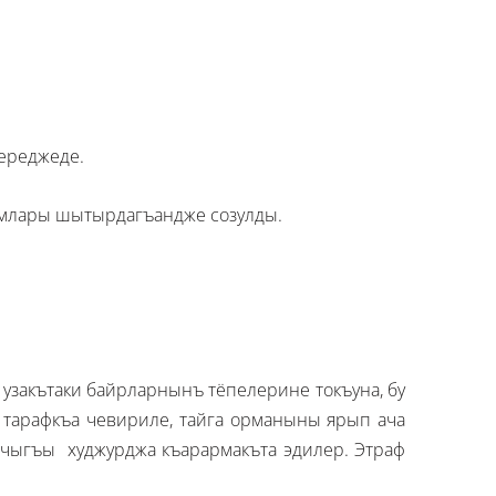
ереджеде.
ъумлары шытырдагъандже созулды.
 узакътаки байрларнынъ тёпелерине токъуна, бу
 тарафкъа чевириле, тайга орманыны ярып ача
обачыгъы худжурджа къарармакъта эдилер. Этраф