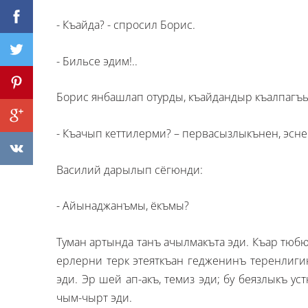
- Къайда? - спросил Борис.
- Бильсе эдим!..
Борис янбашлап отурды, къайдандыр къалпагъы
- Къачып кеттилерми? – первасызлыкънен, эсн
Василий дарылып сёгюнди:
- Айынаджанъмы, ёкъмы?
Туман артында танъ ачылмакъта эди. Къар тюбю
ерлерни терк этеяткъан гедженинъ теренлиги
эди. Эр шей ап-акъ, темиз эди; бу беязлыкъ у
чым-чырт эди.