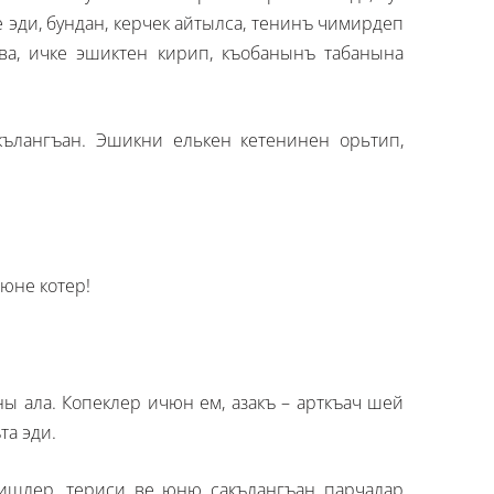
эди, бундан, керчек айтылса, тенинъ чимирдеп
ва, ичке эшиктен кирип, къобанынъ табанына
ълангъан. Эшикни елькен кетенинен орьтип,
тюне котер!
ны ала. Копеклер ичюн ем, азакъ – арткъач шей
та эди.
тишлер, териси ве юню сакълангъан парчалар