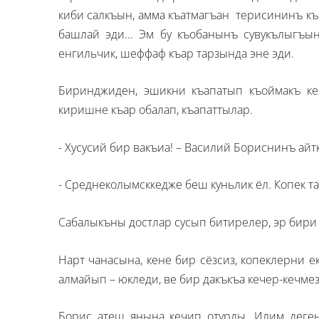
киби салкъын, амма къатмагъан терисининъ къ
башлай эди... Эм бу къобанынъ сувукълыгъы
енгильчик, шеффаф къар тарзында эне эди.
Биринджиден, эшикни къапатып къоймакъ ке
киришне къар обалап, къапаттылар.
- Хусусий бир вакъиа! – Василий Бориснинъ ай
- Среднеколымсккедже беш куньлик ёл. Копек та
Сабалыкъны достлар сусып битирелер, эр бири
Нарт чанасына, кене бир сёзсиз, копеклерни е
алмайып – юкледи, ве бир дакъкъа кечер-кечме
Борис атеш янына кечип отурды. Илим деген