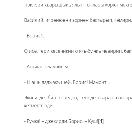
тюклери къарышыкъ ялын топлары корюнмекте
Василий, игренювни зорнен бастырып, кемирил
- Борис!..
О исе, тери кесечикни о якъ-бу якъ чевирип, ба
- Анълап оламайым.
- Шашыладжакъ шей, Борис! Мамонт!..
Экиси де, бир кереден, тёпеде къараргъан ар
кетмекте эди.
- Румка! – джекирди Борис. – Куш!
[4]