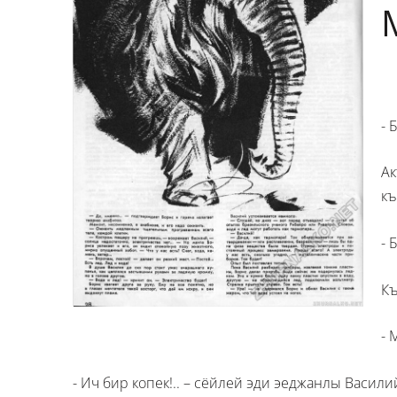
- 
А
къ
- 
Къ
- 
- Ич бир копек!.. – сёйлей эди эеджанлы Васил