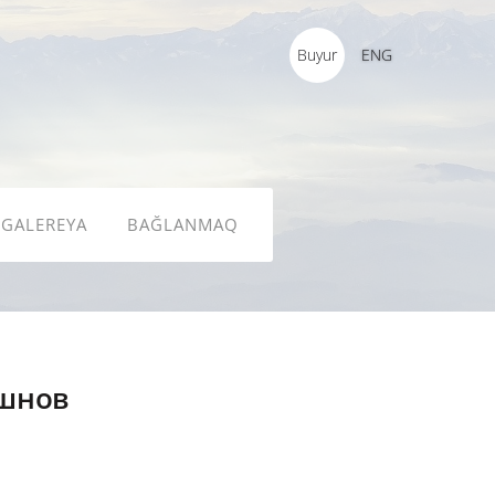
Buyur
ENG
GALEREYA
BAĞLANMAQ
шнов