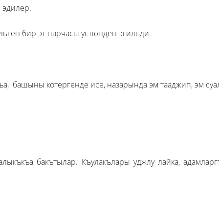
 эдилер.
ьген бир эт парчасы устюнден эгильди.
къа, башыны котергенде исе, назарында эм тааджип, эм суа
алыкъкъа бакътылар. Къулакълары уджлу лайка, адамлар