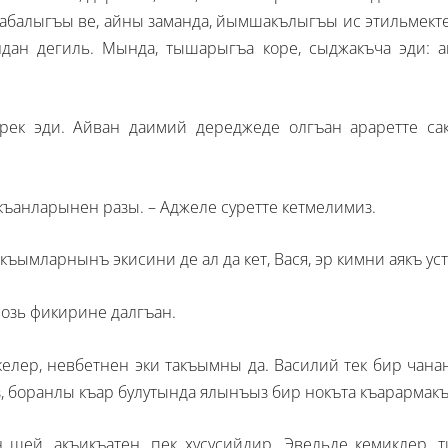
абалыгъы ве, айны заманда, йымшакълыгъы ис этильмекте 
ндан дегиль. Мында, тышарыгъа коре, сыджакъча эди: а
рек эди. Айван даимий дереджеде олгъан араретте сак
ткъанларынен разы. – Аджеле суретте кетмелимиз.
къымларнынъ экисини де ал да кет, Вася, эр кимни аякъ ус
 озь фикирине далгъан.
келер, невбетнен эки такъымны да. Василий тек бир чана
з, боранлы къар булутында ялынъыз бир нокъта къарармакъ
 шей, акъикъатен, пек хусусийдир. Эвельде кемиклер, 