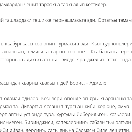
дамлардан чешит тарафкъа таркъалып кеттилер.
ий ташлардаки тешикке тырмашмакъта эди. Ортагъы тамам
 къабургъасы корюнип турмакъта эди. Къонъур юньлери, 
 ашалгъан, кемиги агъарып корюне... Къобанынъ терен
остларнынъ дикъкъатыны зияде яра джельп этти: ондан
рбасындан къарны къакъып, дей Борис. – Аджеле!
п оламай эдилер. Козьлери огюнде эп яры къаранлыкъта
макъта. Диваргъа ясланып тургъан киби корюне, амма 
т аягъы устюнде тура, хуртумы йиберильген, козьлери ю
ильмеген. Биринджиси, копеклернинъ сабалыгъы олгъан с
би айван, дерсинъ, сагъ, янына бармасы биле дешетли. О